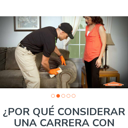
Slide
1
of
5:
Company
photo
1
¿POR QUÉ CONSIDERAR
UNA CARRERA CON